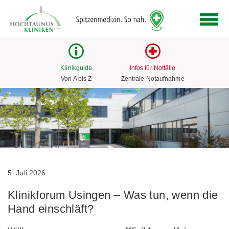
Logo
der
Hochtaunus
Kliniken
mit
Klinikguide
Infos für Notfälle
Link
Von A bis Z
Zentrale Notaufnahme
zur
Startseite
5. Juli 2026
Klinikforum Usingen – Was tun, wenn die
Hand einschläft?