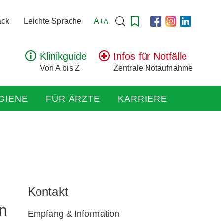
Suchen
A+
ack
Leichte Sprache
A-
nach:
Klinikguide
Infos für Notfälle
Von A bis Z
Zentrale Notaufnahme
GIENE
FÜR ÄRZTE
KARRIERE
Kontakt
en
Empfang & Information