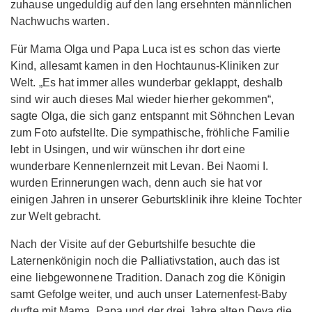
zuhause ungeduldig auf den lang ersehnten männlichen
Nachwuchs warten.
Für Mama Olga und Papa Luca ist es schon das vierte
Kind, allesamt kamen in den Hochtaunus-Kliniken zur
Welt. „Es hat immer alles wunderbar geklappt, deshalb
sind wir auch dieses Mal wieder hierher gekommen“,
sagte Olga, die sich ganz entspannt mit Söhnchen Levan
zum Foto aufstellte. Die sympathische, fröhliche Familie
lebt in Usingen, und wir wünschen ihr dort eine
wunderbare Kennenlernzeit mit Levan. Bei Naomi I.
wurden Erinnerungen wach, denn auch sie hat vor
einigen Jahren in unserer Geburtsklinik ihre kleine Tochter
zur Welt gebracht.
Nach der Visite auf der Geburtshilfe besuchte die
Laternenkönigin noch die Palliativstation, auch das ist
eine liebgewonnene Tradition. Danach zog die Königin
samt Gefolge weiter, und auch unser Laternenfest-Baby
durfte mit Mama, Papa und der drei Jahre alten Deva die