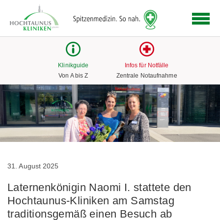
Logo
der
Hochtaunus
Kliniken
mit
Klinikguide
Infos für Notfälle
Link
Von A bis Z
Zentrale Notaufnahme
zur
Startseite
31. August 2025
Laternenkönigin Naomi I. stattete den
Hochtaunus-Kliniken am Samstag
traditionsgemäß einen Besuch ab