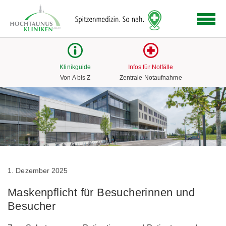
Logo
der
Hochtaunus
Kliniken
mit
Klinikguide
Infos für Notfälle
Link
Von A bis Z
Zentrale Notaufnahme
zur
Startseite
1. Dezember 2025
Maskenpflicht für Besucherinnen und
Besucher