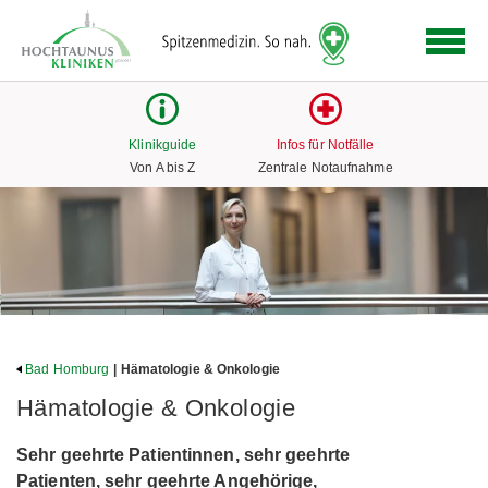
Logo
der
Hochtaunus
Kliniken
mit
Klinikguide
Infos für Notfälle
Link
Von A bis Z
Zentrale Notaufnahme
zur
Startseite
Bad Homburg
| Hämatologie & Onkologie
Hämatologie & Onkologie
Sehr geehrte Patientinnen, sehr geehrte
Patienten, sehr geehrte Angehörige,