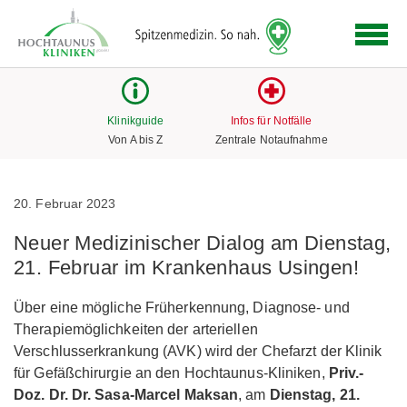
Logo
der
Hochtaunus
Kliniken
mit
Klinikguide
Infos für Notfälle
Link
Von A bis Z
Zentrale Notaufnahme
zur
Startseite
20. Februar 2023
Neuer Medizinischer Dialog am Dienstag,
21. Februar im Krankenhaus Usingen!
Über eine mögliche Früherkennung, Diagnose- und
Therapiemöglichkeiten der arteriellen
Verschlusserkrankung (AVK) wird der Chefarzt der Klinik
für Gefäßchirurgie an den Hochtaunus-Kliniken,
Priv.-
Doz. Dr. Dr. Sasa-Marcel Maksan
, am
Dienstag, 21.