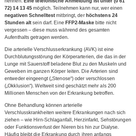
nennen.
Eine telefonische Anmeldung ist unter (0 61
72) 14 13 45
möglich. Teilnehmen kann nur, wer einen
negativen Schnelltest
mitbringt, der
höchstens 24
Stunden alt
sein darf. Eine
FFP2-Maske
bitte nicht
vergessen – diese muss während des gesamten
Aufenthalts getragen werden.
Die arterielle Verschlusserkrankung (AVK) ist eine
Durchblutungsstörung der Körperarterien, die das in der
Lunge mit Sauerstoff beladene Blut zu den Muskeln und
Geweben im ganzen Körper leiten. Die Arterien sind
entweder eingeengt („Stenose“) oder verschlossen
(„Okklusion“). Weltweit sind geschätzt mehr als 200
Millionen Menschen von der Erkrankung betroffen.
Ohne Behandlung können arterielle
Verschlusskrankheiten weitere Erkrankungen nach sich
ziehen – wie Hirn-Schlaganfall, Herzinfarkt, Sehstörungen
oder Funktionsverlust der Nieren bis hin zur Dialyse.
Häufig bleibt die Erkrankung durch ihren anfangs