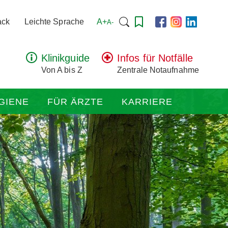
Suchen
A+
ack
Leichte Sprache
A-
nach:
Klinikguide
Infos für Notfälle
Von A bis Z
Zentrale Notaufnahme
GIENE
FÜR ÄRZTE
KARRIERE