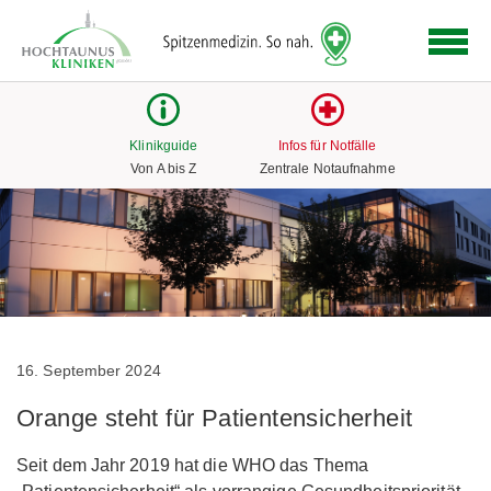
Logo
der
Hochtaunus
Kliniken
mit
Klinikguide
Infos für Notfälle
Link
Von A bis Z
Zentrale Notaufnahme
zur
Startseite
16. September 2024
Orange steht für Patientensicherheit
Seit dem Jahr 2019 hat die WHO das Thema