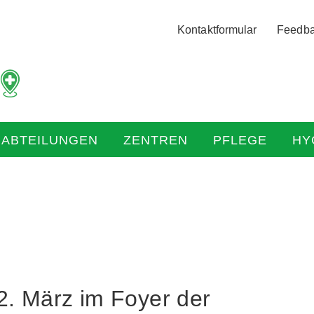
Logo
Kontaktformular
Feedb
der
Hochtaunus
Kliniken
mit
Link
zur
HABTEILUNGEN
ZENTREN
PFLEGE
HY
Startseite
2. März im Foyer der