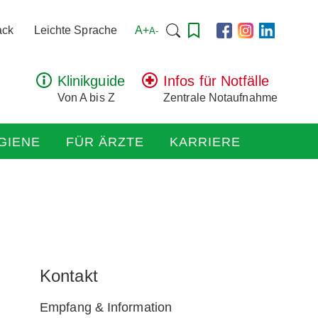
Suchen
A+
ack
Leichte Sprache
A-
nach:
Klinikguide
Infos für Notfälle
Von A bis Z
Zentrale Notaufnahme
GIENE
FÜR ÄRZTE
KARRIERE
Kontakt
Empfang & Information