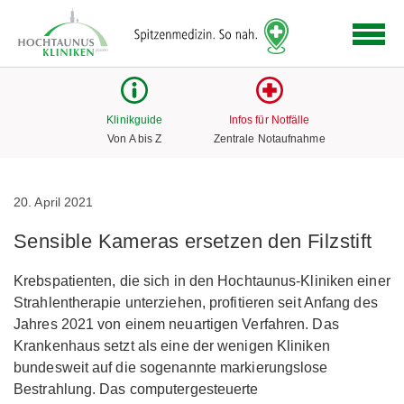
Logo
der
Hochtaunus
Kliniken
mit
Klinikguide
Infos für Notfälle
Link
Von A bis Z
Zentrale Notaufnahme
zur
Startseite
20. April 2021
Sensible Kameras ersetzen den Filzstift
Krebspatienten, die sich in den Hochtaunus-Kliniken einer
Strahlentherapie unterziehen, profitieren seit Anfang des
Jahres 2021 von einem neuartigen Verfahren. Das
Krankenhaus setzt als eine der wenigen Kliniken
bundesweit auf die sogenannte markierungslose
Bestrahlung. Das computergesteuerte