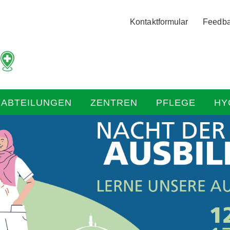
Logo
Kontaktformular
Feedb
der
Hochtaunus
Kliniken
mit
Link
zur
HABTEILUNGEN
ZENTREN
PFLEGE
HY
Startseite