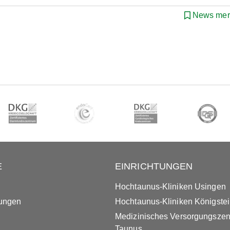
News mer
E
EINRICHTUNGEN
Hochtaunus-Kliniken Usingen
tungen
Hochtaunus-Kliniken Königste
Medizinisches Versorgungsze
Taunus