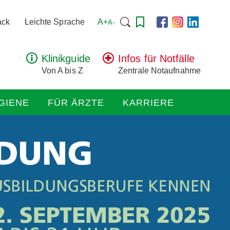
Suchen
A+
ack
Leichte Sprache
A-
nach:
Klinikguide
Infos für Notfälle
Von A bis Z
Zentrale Notaufnahme
GIENE
FÜR ÄRZTE
KARRIERE