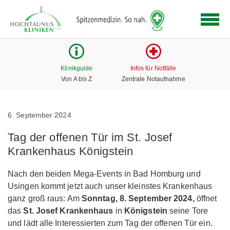
Logo
der
Hochtaunus
Kliniken
mit
Klinikguide
Infos für Notfälle
Link
Von A bis Z
Zentrale Notaufnahme
zur
Startseite
6. September 2024
Tag der offenen Tür im St. Josef
Krankenhaus Königstein
Nach den beiden Mega-Events in Bad Homburg und
Usingen kommt jetzt auch unser kleinstes Krankenhaus
ganz groß raus: Am
Sonntag, 8. September 2024,
öffnet
das
St. Josef Krankenhaus
in
Königstein
seine Tore
und lädt alle Interessierten zum Tag der offenen Tür ein.