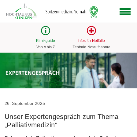
Logo
der
Hochtaunus
Kliniken
mit
Klinikguide
Infos für Notfälle
Link
Von A bis Z
Zentrale Notaufnahme
zur
Startseite
26. September 2025
Unser Expertengespräch zum Thema
„Palliativmedizin“