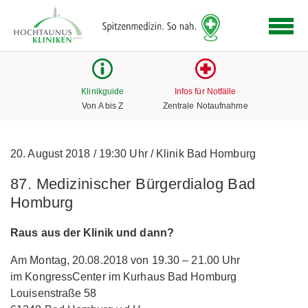
Logo
der
Hochtaunus
Kliniken
mit
Klinikguide
Infos für Notfälle
Link
Von A bis Z
Zentrale Notaufnahme
zur
Startseite
20. August 2018
/
19:30 Uhr
/
Klinik Bad Homburg
87. Medizinischer Bürgerdialog Bad
Homburg
Raus aus der Klinik und dann?
Am Montag, 20.08.2018 von 19.30 – 21.00 Uhr
im KongressCenter im Kurhaus Bad Homburg
Louisenstraße 58