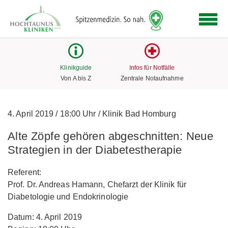
Logo
der
Hochtaunus
Kliniken
mit
Klinikguide
Infos für Notfälle
Link
Von A bis Z
Zentrale Notaufnahme
zur
Startseite
4. April 2019
/
18:00 Uhr
/
Klinik Bad Homburg
Alte Zöpfe gehören abgeschnitten: Neue
Strategien in der Diabetestherapie
Referent:
Prof. Dr. Andreas Hamann, Chefarzt der Klinik für
Diabetologie und Endokrinologie
Datum: 4. April 2019