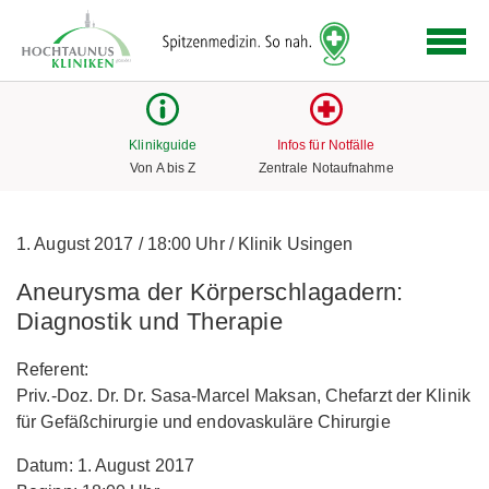
Logo
der
Hochtaunus
Kliniken
mit
Klinikguide
Infos für Notfälle
Link
Von A bis Z
Zentrale Notaufnahme
zur
Startseite
1. August 2017
/
18:00 Uhr
/
Klinik Usingen
Aneurysma der Körperschlagadern:
Diagnostik und Therapie
Referent:
Priv.-Doz. Dr. Dr. Sasa-Marcel Maksan, Chefarzt der Klinik
für Gefäßchirurgie und endovaskuläre Chirurgie
Datum: 1. August 2017