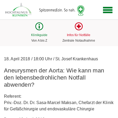
Logo
der
Hochtaunus
Kliniken
mit
Klinikguide
Infos für Notfälle
Link
Von A bis Z
Zentrale Notaufnahme
zur
Startseite
18. April 2018
/
18:00 Uhr
/
St. Josef Krankenhaus
Aneurysmen der Aorta: Wie kann man
den lebensbedrohlichen Notfall
abwenden?
Referent:
Priv.-Doz. Dr. Dr. Sasa-Marcel Maksan, Chefarzt der Klinik
für Gefäßchirurgie und endovaskuläre Chirurgie