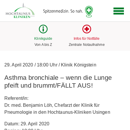
Logo
der
Hochtaunus
Kliniken
mit
Klinikguide
Infos für Notfälle
Link
Von A bis Z
Zentrale Notaufnahme
zur
Startseite
29. April 2020
/
18:00 Uhr
/
Klinik Königstein
Asthma bronchiale – wenn die Lunge
pfeift und brummt/FÄLLT AUS!
Referent/in:
Dr. med. Benjamin Löh, Chefarzt der Klinik für
Pneumologie in den Hochtaunus-Kliniken Usingen
Datum: 29. April 2020