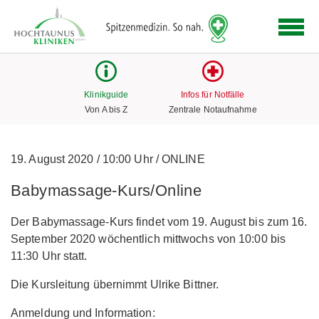
Logo
der
Hochtaunus
Kliniken
mit
Klinikguide
Infos für Notfälle
Link
Von A bis Z
Zentrale Notaufnahme
zur
Startseite
19. August 2020
/
10:00 Uhr
/
ONLINE
Babymassage-Kurs/Online
Der Babymassage-Kurs findet vom 19. August bis zum 16.
September 2020 wöchentlich mittwochs von 10:00 bis
11:30 Uhr statt.
Die Kursleitung übernimmt Ulrike Bittner.
Anmeldung und Information: