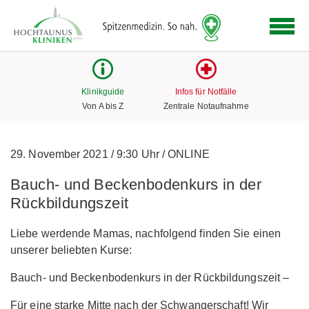
Logo
der
Hochtaunus
Kliniken
mit
Klinikguide
Infos für Notfälle
Link
Von A bis Z
Zentrale Notaufnahme
zur
Startseite
29. November 2021
/
9:30 Uhr
/
ONLINE
Bauch- und Beckenbodenkurs in der
Rückbildungszeit
Liebe werdende Mamas, nachfolgend finden Sie einen
unserer beliebten Kurse:
Bauch- und Beckenbodenkurs in der Rückbildungszeit –
Für eine starke Mitte nach der Schwangerschaft! Wir