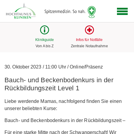
Logo
der
Hochtaunus
Kliniken
mit
Klinikguide
Infos für Notfälle
Link
Von A bis Z
Zentrale Notaufnahme
zur
Startseite
30. Oktober 2023
/
11:00 Uhr
/
Online/Präsenz
Bauch- und Beckenbodenkurs in der
Rückbildungszeit Level 1
Liebe werdende Mamas, nachfolgend finden Sie einen
unserer beliebten Kurse:
Bauch- und Beckenbodenkurs in der Rückbildungszeit –
Für eine starke Mitte nach der Schwangerschaft! Wir