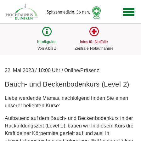
Logo
der
Hochtaunus
Kliniken
mit
Klinikguide
Infos für Notfälle
Link
Von A bis Z
Zentrale Notaufnahme
zur
Startseite
22. Mai 2023
/
10:00 Uhr
/
Online/Präsenz
Bauch- und Beckenbodenkurs (Level 2)
Liebe werdende Mamas, nachfolgend finden Sie einen
unserer beliebten Kurse:
Aufbauend auf dem Bauch- und Beckenbodenkurs in der
Rückbildungszeit (Level 1), bauen wir in diesem Kurs die
Kraft deiner Körpermitte gezielt auf und aus! In
abwechslungsreichen und intensiven 45 Minuten stärken