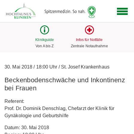
Logo
der
Hochtaunus
Kliniken
mit
Klinikguide
Infos für Notfälle
Link
Von A bis Z
Zentrale Notaufnahme
zur
Startseite
30. Mai 2018
/
18:00 Uhr
/
St. Josef Krankenhaus
Beckenbodenschwäche und Inkontinenz
bei Frauen
Referent:
Prof. Dr. Dominik Denschlag, Chefarzt der Klinik für
Gynäkologie und Geburtshilfe
Datum: 30. Mai 2018