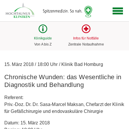
Logo
der
Hochtaunus
Kliniken
mit
Klinikguide
Infos für Notfälle
Link
Von A bis Z
Zentrale Notaufnahme
zur
Startseite
15. März 2018
/
18:00 Uhr
/
Klinik Bad Homburg
Chronische Wunden: das Wesentliche in
Diagnostik und Behandlung
Referent:
Priv.-Doz. Dr. Dr. Sasa-Marcel Maksan, Chefarzt der Klinik
für Gefäßchirurgie und endovaskuläre Chirurgie
Datum: 15. März 2018