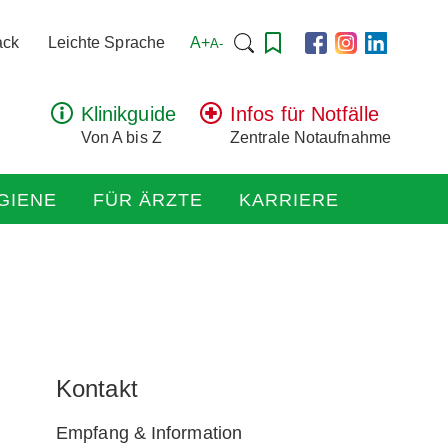
Suchen
A+
ack
Leichte Sprache
A-
nach:
Klinikguide
Infos für Notfälle
Von A bis Z
Zentrale Notaufnahme
GIENE
FÜR ÄRZTE
KARRIERE
Kontakt
Empfang & Information