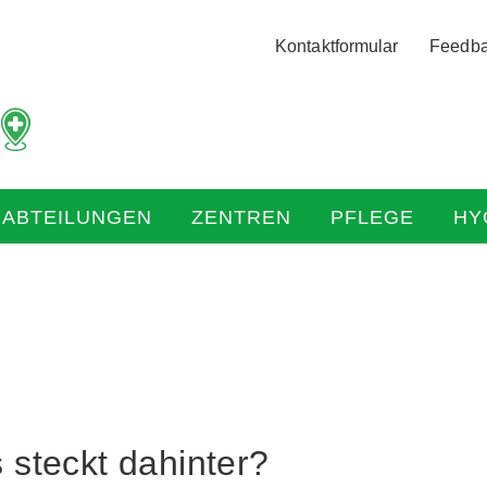
Logo
Kontaktformular
Feedb
der
Hochtaunus
Kliniken
mit
Link
zur
HABTEILUNGEN
ZENTREN
PFLEGE
HY
Startseite
steckt dahinter?