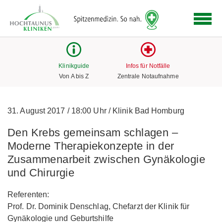
Logo
der
Hochtaunus
Kliniken
mit
Klinikguide
Infos für Notfälle
Link
Von A bis Z
Zentrale Notaufnahme
zur
Startseite
31. August 2017
/
18:00 Uhr
/
Klinik Bad Homburg
Den Krebs gemeinsam schlagen –
Moderne Therapiekonzepte in der
Zusammenarbeit zwischen Gynäkologie
und Chirurgie
Referenten:
Prof. Dr. Dominik Denschlag, Chefarzt der Klinik für
Gynäkologie und Geburtshilfe