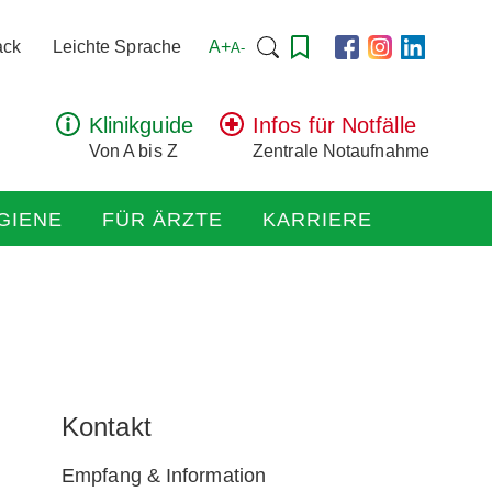
Suchen
A+
ack
Leichte Sprache
A-
nach:
Klinikguide
Infos für Notfälle
Von A bis Z
Zentrale Notaufnahme
GIENE
FÜR ÄRZTE
KARRIERE
Kontakt
Empfang & Information