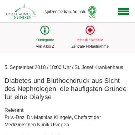
Logo
der
Hochtaunus
Kliniken
mit
Klinikguide
Infos für Notfälle
Link
Von A bis Z
Zentrale Notaufnahme
zur
Startseite
5. September 2018
/
18:00 Uhr
/
St. Josef Krankenhaus
Diabetes und Bluthochdruck aus Sicht
des Nephrologen: die häufigsten Gründe
für eine Dialyse
Referent:
Priv.-Doz. Dr. Matthias Klingele, Chefarzt der
Medizinischen Klinik Usingen