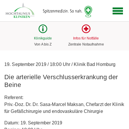
Logo
der
Hochtaunus
Kliniken
mit
Klinikguide
Infos für Notfälle
Link
Von A bis Z
Zentrale Notaufnahme
zur
Startseite
19. September 2019
/
18:00 Uhr
/
Klinik Bad Homburg
Die arterielle Verschlusserkrankung der
Beine
Referent:
Priv.-Doz. Dr. Dr. Sasa-Marcel Maksan, Chefarzt der Klinik
für Gefäßchirurgie und endovaskuläre Chirurgie
Datum: 19. September 2019