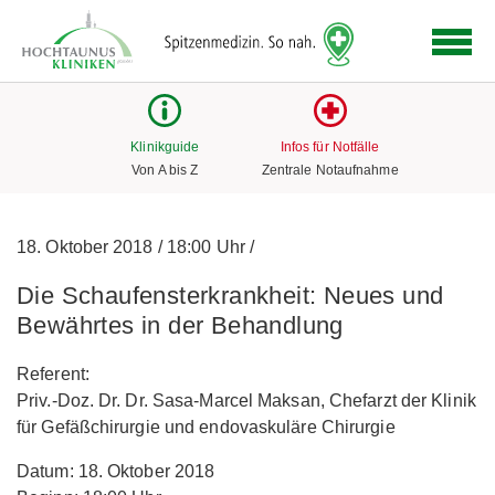
Logo
der
Hochtaunus
Kliniken
mit
Klinikguide
Infos für Notfälle
Link
Von A bis Z
Zentrale Notaufnahme
zur
Startseite
18. Oktober 2018
/
18:00 Uhr
/
Die Schaufensterkrankheit: Neues und
Bewährtes in der Behandlung
Referent:
Priv.-Doz. Dr. Dr. Sasa-Marcel Maksan, Chefarzt der Klinik
für Gefäßchirurgie und endovaskuläre Chirurgie
Datum: 18. Oktober 2018