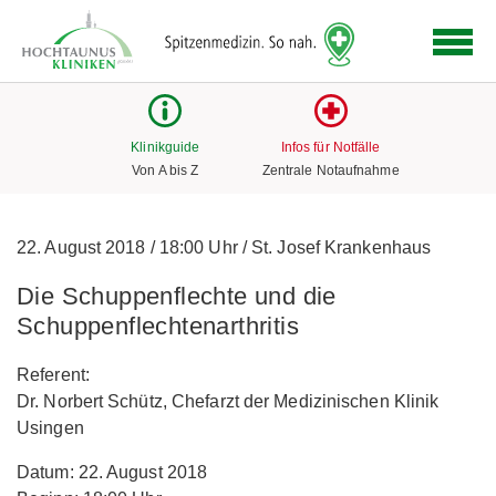
Logo
der
Hochtaunus
Kliniken
mit
Klinikguide
Infos für Notfälle
Link
Von A bis Z
Zentrale Notaufnahme
zur
Startseite
22. August 2018
/
18:00 Uhr
/
St. Josef Krankenhaus
Die Schuppenflechte und die
Schuppenflechtenarthritis
Referent:
Dr. Norbert Schütz, Chefarzt der Medizinischen Klinik
Usingen
Datum: 22. August 2018