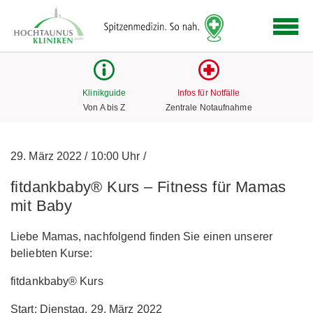
Logo
der
Hochtaunus
Kliniken
mit
Klinikguide
Infos für Notfälle
Link
Von A bis Z
Zentrale Notaufnahme
zur
Startseite
29. März 2022
/
10:00 Uhr
/
fitdankbaby® Kurs – Fitness für Mamas
mit Baby
Liebe Mamas, nachfolgend finden Sie einen unserer
beliebten Kurse:
fitdankbaby® Kurs
Start: Dienstag, 29. März 2022