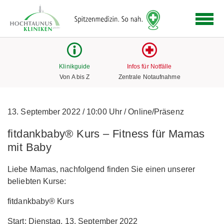
Logo
der
Hochtaunus
Kliniken
mit
Klinikguide
Infos für Notfälle
Link
Von A bis Z
Zentrale Notaufnahme
zur
Startseite
13. September 2022
/
10:00 Uhr
/
Online/Präsenz
fitdankbaby® Kurs – Fitness für Mamas
mit Baby
Liebe Mamas, nachfolgend finden Sie einen unserer
beliebten Kurse:
fitdankbaby® Kurs
Start: Dienstag, 13. September 2022