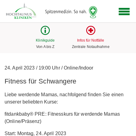
Logo
der
Hochtaunus
Kliniken
mit
Klinikguide
Infos für Notfälle
Link
Von A bis Z
Zentrale Notaufnahme
zur
Startseite
24. April 2023
/
19:00 Uhr
/
Online/Indoor
Fitness für Schwangere
Liebe werdende Mamas, nachfolgend finden Sie einen
unserer beliebten Kurse:
fitdankbaby® PRE: Fitnesskurs für werdende Mamas
(Online/Präsenz)
Start: Montag, 24. April 2023