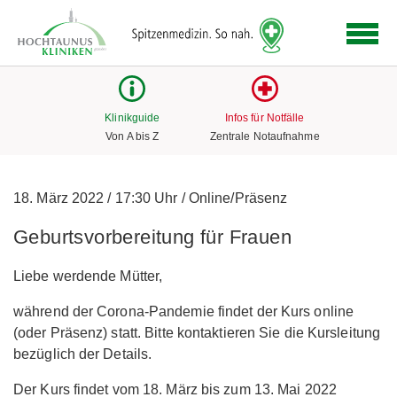
Logo
der
Hochtaunus
Kliniken
mit
Klinikguide
Infos für Notfälle
Link
Von A bis Z
Zentrale Notaufnahme
zur
Startseite
18. März 2022
/
17:30 Uhr
/
Online/Präsenz
Geburtsvorbereitung für Frauen
Liebe werdende Mütter,
während der Corona-Pandemie findet der Kurs online
(oder Präsenz) statt. Bitte kontaktieren Sie die Kursleitung
bezüglich der Details.
Der Kurs findet vom 18. März bis zum 13. Mai 2022