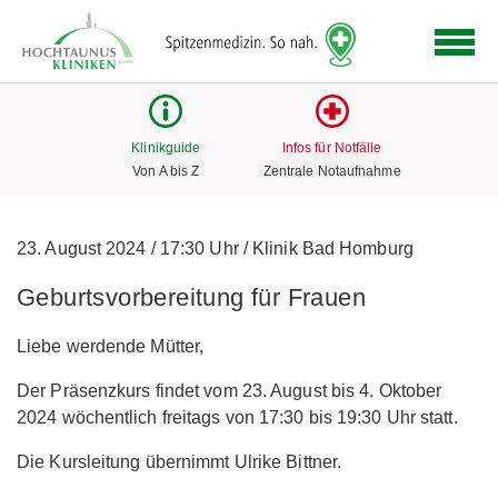
Logo
der
Hochtaunus
Kliniken
mit
Klinikguide
Infos für Notfälle
Link
Von A bis Z
Zentrale Notaufnahme
zur
Startseite
23. August 2024
/
17:30 Uhr
/
Klinik Bad Homburg
Geburtsvorbereitung für Frauen
Liebe werdende Mütter,
Der Präsenzkurs findet vom 23. August bis 4. Oktober
2024 wöchentlich freitags von 17:30 bis 19:30 Uhr statt.
Die Kursleitung übernimmt Ulrike Bittner.