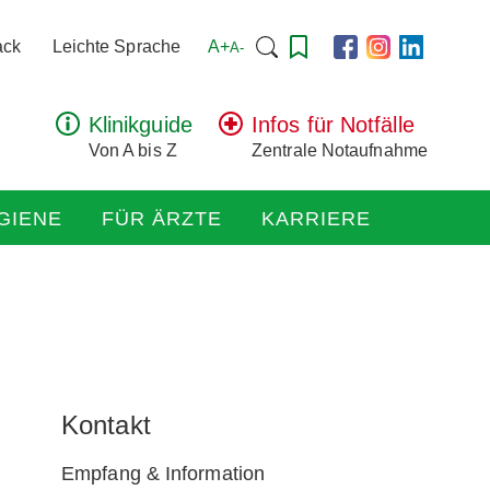
Suchen
A+
ack
Leichte Sprache
A-
nach:
Klinikguide
Infos für Notfälle
Von A bis Z
Zentrale Notaufnahme
GIENE
FÜR ÄRZTE
KARRIERE
Kontakt
Empfang & Information