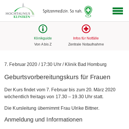
Logo
der
Hochtaunus
Kliniken
mit
Klinikguide
Infos für Notfälle
Link
Von A bis Z
Zentrale Notaufnahme
zur
Startseite
7. Februar 2020
/
17:30 Uhr
/
Klinik Bad Homburg
Geburtsvorbereitungskurs für Frauen
Der Kurs findet vom 7. Februar bis zum 20. März 2020
wöchentlich freitags von 17.30 – 19.30 Uhr statt.
Die Kursleitung übernimmt Frau Ulrike Bittner.
Anmeldung und Informationen