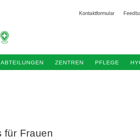
Logo
Kontaktformular
Feedb
der
Hochtaunus
Kliniken
mit
Link
zur
HABTEILUNGEN
ZENTREN
PFLEGE
HY
Startseite
 für Frauen