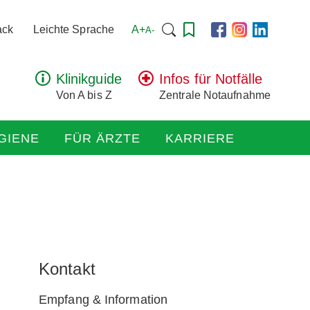
Suchen
A+
ack
Leichte Sprache
A-
nach:
Klinikguide
Infos für Notfälle
Von A bis Z
Zentrale Notaufnahme
GIENE
FÜR ÄRZTE
KARRIERE
Kontakt
Empfang & Information