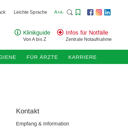
Suchen
A+
ack
Leichte Sprache
A-
nach:
Klinikguide
Infos für Notfälle
Von A bis Z
Zentrale Notaufnahme
GIENE
FÜR ÄRZTE
KARRIERE
Kontakt
Empfang & Information