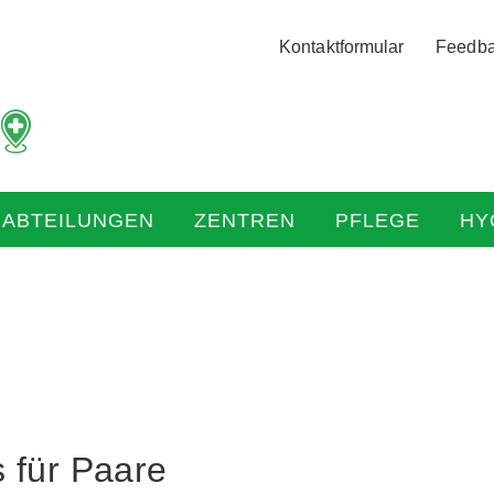
Logo
Kontaktformular
Feedb
der
Hochtaunus
Kliniken
mit
Link
zur
HABTEILUNGEN
ZENTREN
PFLEGE
HY
Startseite
 für Paare