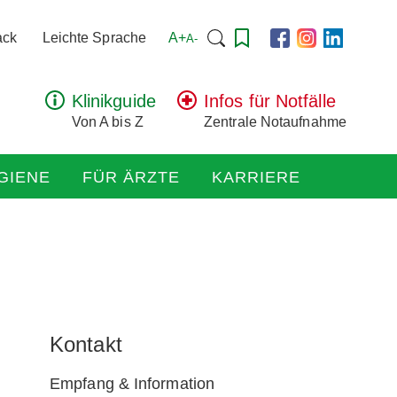
Suchen
A+
ack
Leichte Sprache
A-
nach:
Klinikguide
Infos für Notfälle
Von A bis Z
Zentrale Notaufnahme
GIENE
FÜR ÄRZTE
KARRIERE
Kontakt
Empfang & Information