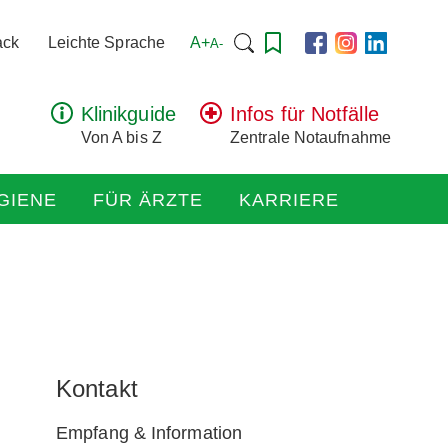
Suchen
A+
ack
Leichte Sprache
A-
nach:
Klinikguide
Infos für Notfälle
Von A bis Z
Zentrale Notaufnahme
GIENE
FÜR ÄRZTE
KARRIERE
Kontakt
Empfang & Information