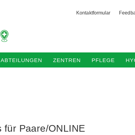
Logo
Kontaktformular
Feedb
der
Hochtaunus
Kliniken
mit
Link
zur
HABTEILUNGEN
ZENTREN
PFLEGE
HY
Startseite
s für Paare/ONLINE