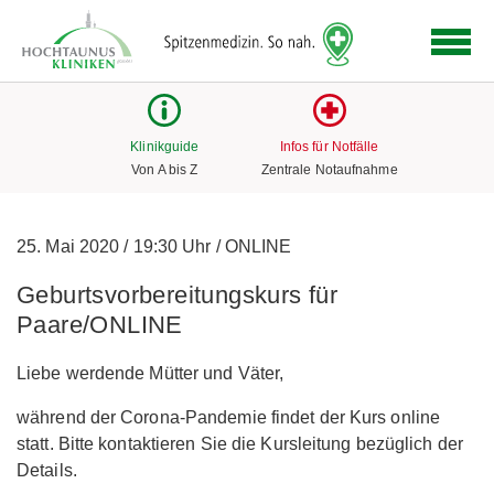
Logo
der
Hochtaunus
Kliniken
mit
Klinikguide
Infos für Notfälle
Link
Von A bis Z
Zentrale Notaufnahme
zur
Startseite
25. Mai 2020
/
19:30 Uhr
/
ONLINE
Geburtsvorbereitungskurs für
Paare/ONLINE
Liebe werdende Mütter und Väter,
während der Corona-Pandemie findet der Kurs online
statt. Bitte kontaktieren Sie die Kursleitung bezüglich der
Details.