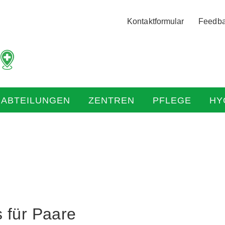
Logo
Kontaktformular
Feedb
der
Hochtaunus
Kliniken
mit
Link
zur
HABTEILUNGEN
ZENTREN
PFLEGE
HY
Startseite
 für Paare