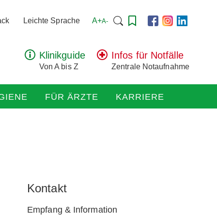
Suchen
A+
ack
Leichte Sprache
A-
nach:
Klinikguide
Infos für Notfälle
Von A bis Z
Zentrale Notaufnahme
GIENE
FÜR ÄRZTE
KARRIERE
Kontakt
Empfang & Information