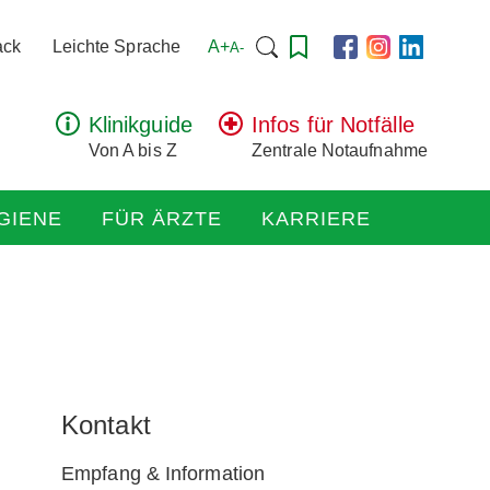
Suchen
A+
ack
Leichte Sprache
A-
nach:
Klinikguide
Infos für Notfälle
Von A bis Z
Zentrale Notaufnahme
GIENE
FÜR ÄRZTE
KARRIERE
Kontakt
Empfang & Information