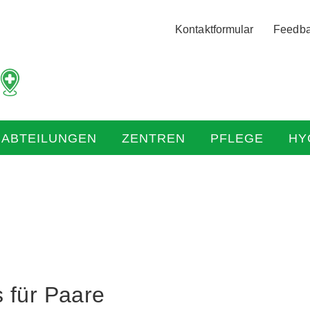
Logo
Kontaktformular
Feedb
der
Hochtaunus
Kliniken
mit
Link
zur
HABTEILUNGEN
ZENTREN
PFLEGE
HY
Startseite
 für Paare