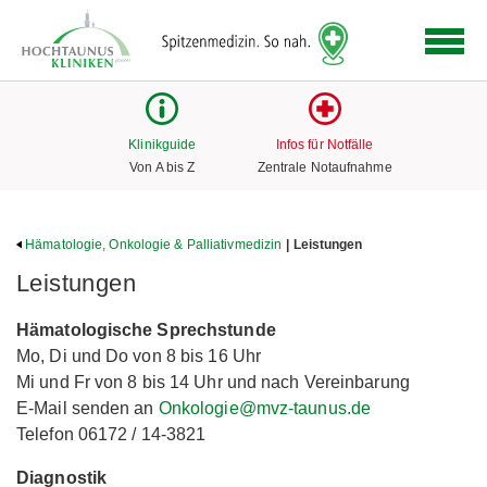
Logo
der
Hochtaunus
Kliniken
mit
Klinikguide
Infos für Notfälle
Link
Von A bis Z
Zentrale Notaufnahme
zur
Startseite
Hämatologie, Onkologie & Palliativmedizin
| Leistungen
Leistungen
Hämatologische Sprechstunde
Mo, Di und Do von 8 bis 16 Uhr
Mi und Fr von 8 bis 14 Uhr und nach Vereinbarung
E-Mail senden an
Onkologie@mvz-taunus.de
Telefon 06172 / 14-3821
Diagnostik