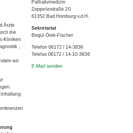
Palliativmedizin
Zeppelinstraße 20
61352 Bad Homburg v.d.H.
d Ärzte
Sekretariat
urch die
Birgül Örek-Fischer
s-Kliniken
agnostik ,
Telefon 06172 / 14-3836
Telefax 06172 / 14-10-3836
ndeln wir
E-Mail senden
ür
ngen.
Einhaltung
onferenzen
ierung