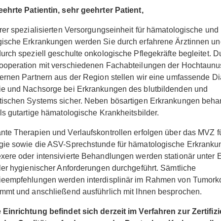
ehrte Patientin, sehr geehrter Patient,
rer spezialisierten Versorgungseinheit für hämatologische und
ische Erkrankungen werden Sie durch erfahrene Ärztinnen un
urch speziell geschulte onkologische Pflegekräfte begleitet. D
ooperation mit verschiedenen Fachabteilungen der Hochtaunu
ernen Partnern aus der Region stellen wir eine umfassende Di
ie und Nachsorge bei Erkrankungen des blutbildenden und
tischen Systems sicher. Neben bösartigen Erkrankungen beha
ls gutartige hämatologische Krankheitsbilder.
te Therapien und Verlaufskontrollen erfolgen über das MVZ f
gie sowie die ASV-Sprechstunde für hämatologische Erkranku
ere oder intensivierte Behandlungen werden stationär unter 
ler hygienischer Anforderungen durchgeführt. Sämtliche
ieempfehlungen werden interdisplinär im Rahmen von Tumork
mmt und anschließend ausführlich mit Ihnen besprochen.
Einrichtung befindet sich derzeit im Verfahren zur Zertifiz