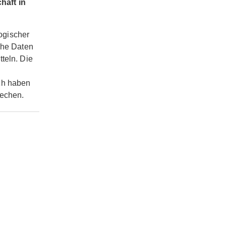
haft in
ogischer
che Daten
teln. Die
ch haben
rechen.