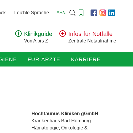
Suchen
A+
ack
Leichte Sprache
A-
nach:
Klinikguide
Infos für Notfälle
Von A bis Z
Zentrale Notaufnahme
GIENE
FÜR ÄRZTE
KARRIERE
Hochtaunus-Kliniken gGmbH
Krankenhaus Bad Homburg
Hämatologie, Onkologie &