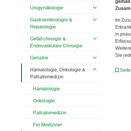
gemäß 
Urogynäkologie
Zusamm
Gastroenterologie &
Im Zus
Hepatologie
Erkrank
in pseu
Gefäßchirurgie &
Erfassu
Endovaskuläre Chirurgie
Weiter
Sie jed
Geriatrie
Hämatologie, Onkologie &
Seit
Palliativmedizin
Hämatologie
Onkologie
Palliativmedizin
Für Mediziner