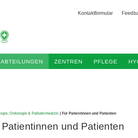
Logo
Kontaktformular
Feedb
der
Hochtaunus
Kliniken
mit
Link
zur
HABTEILUNGEN
ZENTREN
PFLEGE
HY
Startseite
ogie, Onkologie & Palliativmedizin
| Für Patientinnen und Patienten
 Patientinnen und Patienten