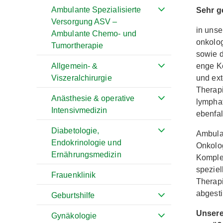
Ambulante Spezialisierte
Sehr ge
Versorgung ASV –
in unse
Ambulante Chemo- und
onkolog
Tumortherapie
sowie d
enge K
Allgemein- &
und ext
Viszeralchirurgie
Therap
Anästhesie & operative
lympha
Intensivmedizin
ebenfal
Diabetologie,
Ambulan
Endokrinologie und
Onkolo
Ernährungsmedizin
Komplex
speziel
Frauenklinik
Therap
abgesti
Geburtshilfe
Unsere 
Gynäkologie