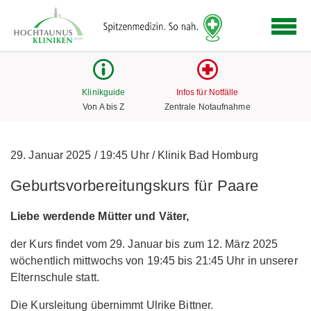
Logo
der
Hochtaunus
Kliniken
mit
Klinikguide
Infos für Notfälle
Link
Von A bis Z
Zentrale Notaufnahme
zur
Startseite
29. Januar 2025
/
19:45 Uhr
/
Klinik Bad Homburg
Geburtsvorbereitungskurs für Paare
Liebe werdende Mütter und Väter,
der Kurs findet vom 29. Januar bis zum 12. März 2025
wöchentlich mittwochs von 19:45 bis 21:45 Uhr in unserer
Elternschule statt.
Die Kursleitung übernimmt Ulrike Bittner.