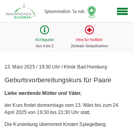
Logo
der
Hochtaunus
Kliniken
mit
Klinikguide
Infos für Notfälle
Link
Von A bis Z
Zentrale Notaufnahme
zur
Startseite
13. März 2025
/
19:30 Uhr
/
Klinik Bad Homburg
Geburtsvorbereitungskurs für Paare
Liebe werdende Mütter und Väter,
der Kurs findet donnerstags vom 13. März bis zum 24.
April 2025 von 19:30 bis 21:30 Uhr statt.
Die Kursleitung übernimmt Kirsten Spiegelberg.