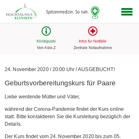
Logo
der
Hochtaunus
Kliniken
mit
Klinikguide
Infos für Notfälle
Link
Von A bis Z
Zentrale Notaufnahme
zur
Startseite
24. November 2020
/
20:00 Uhr
/
AUSGEBUCHT!
Geburtsvorbereitungskurs für Paare
Liebe werdende Mütter und Väter,
während der Corona-Pandemie findet der Kurs online
statt. Bitte kontaktieren Sie die Kursleitung bezüglich der
Details.
Der Kurs findet vom 24. November 2020 bis zum 05.